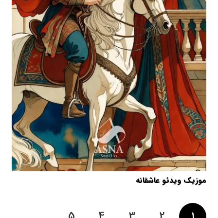
موزیک ویدئو عاشقانه
5
4
3
2
1