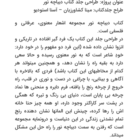
عنوان پروژه: طراحی جلد کتاب دیباچه نور
طراح جلدکتاب: مینا کشاورزیان – آسنا استودیو
کتاب دیباچه نور مجموعه اشعار معنوی، عرفانی و
فلسفی است.
در طراحی جلد این کتاب یک فرد گیر افتاده در تاریکی و
انزوا نشان داده شده (این فرد دو مفهوم را در خود دارد:
خودِ شاعر است که به نور معنوی رسیده و حالا سعی
دارد به بقیه راه را نشان دهد، و همچنین میتواند هر
کدام از مخاطبهای این کتاب باشد) فردی که بالاخره با
آگاهی و بینایی، با چراغی در دست و نوری در قلب، راه
خروج از چرخه رنج را یافته، فرم دایره و منحنی ها نماد
چرخه بی پایان است، دنیای بی رنگ و تیره که همگی
در پشت سر کاراکتر وجود داره، او همه چیز حتا خانه
اش را رها کرده، چینش این المانها نشان دهنده رنج
تمام نشدنی زندگی در این دنیاست و درونمایه مجموعه
است که رفتن به سمت دیباچه نور را راه حل این مشکل
میداند.