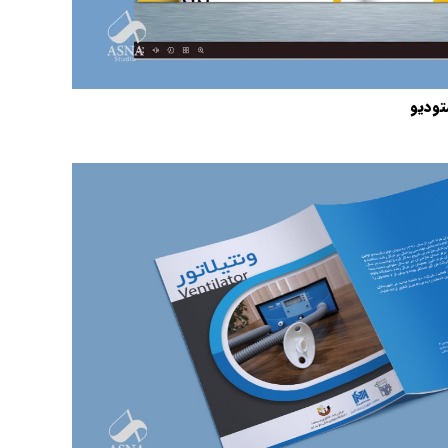
تودیو