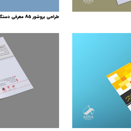
طراحی بروشور A5 معرفی دستگاه ونتیلاتور