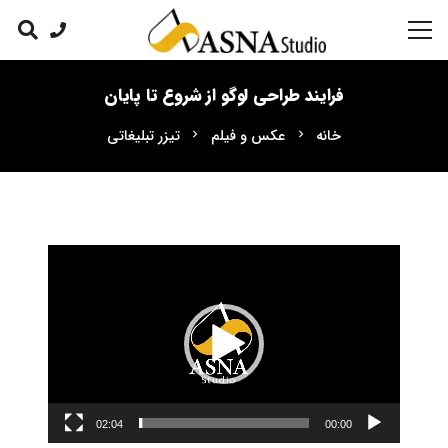
فرایند طراحی لوگو از شروع تا پایان
خانه
عکس و فیلم
تیزر تبلیغاتی
chevron_right
chevron_right
نمایشگر
ویدیو
02:04
00:00