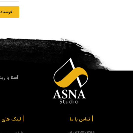
فرستادن
آسنا
با ریش
|
|
تماس با ما
لینک های م