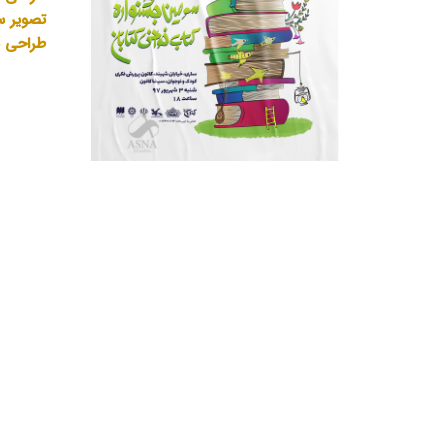
تصویر س
طراحی ب